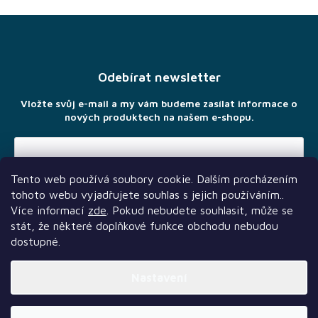
Z
á
p
a
Odebírat newsletter
t
í
Vložte svůj e-mail a my vám budeme zasílat informace o
nových produktech na našem e-shopu.
Tento web používá soubory cookie. Dalším procházením
Vložením e-mailu souhlasíte s
podmínkami ochrany osobních
tohoto webu vyjadřujete souhlas s jejich používáním..
údajů
Více informací
zde
. Pokud nebudete souhlasit, může se
stát, že některé doplňkové funkce obchodu nebudou
dostupné.
Nastavení
Další služby
Sledujte nás
Naši partneři
Vytvořil Shoptet Premium