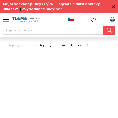
Přejít
Nejprodávanější hry 07/26
Sagrada a další novinky
|
na
skladem
Zvýhodněné sady her!
|
obsah
Výprodej
deskovek
NÁ
Hledat
KO
Letní
sady
her
Doplňky ke hrám
KeyForge Gemini Deck Box černý
TIPY
na
dárky
Deskové
hry
Doplňky
ke hrám
Vše
podle
tématu