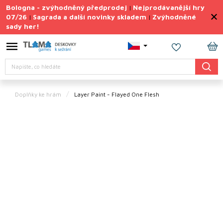
Přejít
Bologna - zvýhodněný předprodej
Nejprodávanější hry
|
na
07/26
Sagrada a další novinky skladem
Zvýhodněné
|
|
obsah
sady her!
Výprodej
deskovek
NÁ
Letní
Hledat
KO
sady
her
Doplňky ke hrám
Layer Paint - Flayed One Flesh
TIPY
na
dárky
Deskové
hry
Doplňky
ke hrám
Vše
podle
tématu