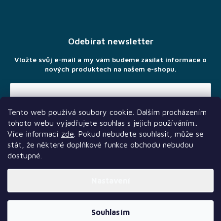
Z
á
p
a
Odebírat newsletter
t
í
Vložte svůj e-mail a my vám budeme zasílat informace o
nových produktech na našem e-shopu.
Tento web používá soubory cookie. Dalším procházením
Vložením e-mailu souhlasíte s
podmínkami ochrany osobních
tohoto webu vyjadřujete souhlas s jejich používáním..
údajů
Více informací
zde
. Pokud nebudete souhlasit, může se
stát, že některé doplňkové funkce obchodu nebudou
dostupné.
Nastavení
Další služby
Sledujte nás
Naši partneři
Vytvořil Shoptet Premium
Souhlasím
Copyright 2026
TLAMA games
. Všechna práva vyhrazena.