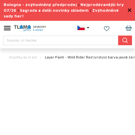
Přejít
Bologna - zvýhodněný předprodej
Nejprodávanější hry
|
na
07/26
Sagrada a další novinky skladem
Zvýhodněné
|
|
obsah
sady her!
Výprodej
deskovek
NÁ
Letní
Hledat
KO
sady
her
Doplňky ke hrám
Layer Paint - Wild Rider Red
(vrstvící barva jasně če
TIPY
na
dárky
Deskové
hry
Doplňky
ke hrám
Vše
podle
tématu