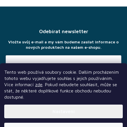
Z
á
p
a
Odebírat newsletter
t
í
Vložte svůj e-mail a my vám budeme zasílat informace o
nových produktech na našem e-shopu.
Tento web používá soubory cookie. Dalším procházením
Vložením e-mailu souhlasíte s
podmínkami ochrany osobních
tohoto webu vyjadřujete souhlas s jejich používáním..
údajů
Více informací
zde
. Pokud nebudete souhlasit, může se
stát, že některé doplňkové funkce obchodu nebudou
dostupné.
Nastavení
Další služby
Sledujte nás
Naši partneři
Vytvořil Shoptet Premium