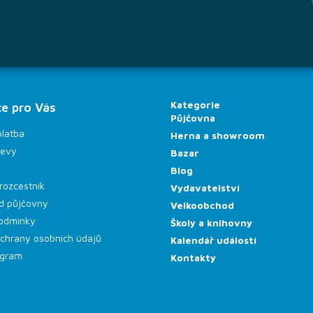
Kategorie
e pro Vás
Půjčovna
platba
Herna a showroom
levy
Bazar
Blog
rozcestník
Vydavatelství
d půjčovny
Velkoobchod
odmínky
Školy a knihovny
chrany osobních údajů
Kalendář událostí
rogram
Kontakty