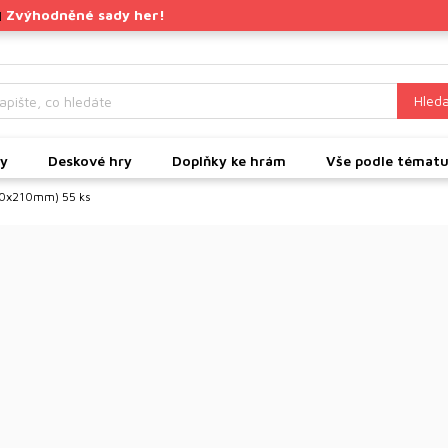
Zvýhodněné sady her!
|
Hleda
ky
Deskové hry
Doplňky ke hrám
Vše podle témat
120x210mm) 55 ks