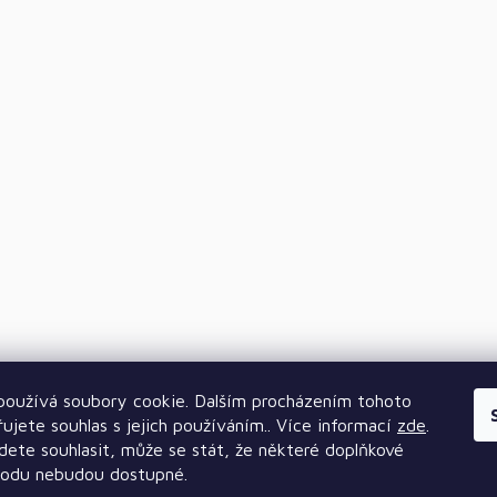
oužívá soubory cookie. Dalším procházením tohoto
ujete souhlas s jejich používáním.. Více informací
zde
.
ete souhlasit, může se stát, že některé doplňkové
hodu nebudou dostupné.