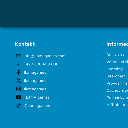
Kontakt
Informac
Doprava a 
info
@
tlamagames.com
Věrnostní s
+420 608 400 030
Kontakty
tlamagames
Deskoherní 
tlamagames
Provozní řá
tlamagames
Obchodní p
TLAMA games
Podmínky o
Affiliate p
@tlamagames