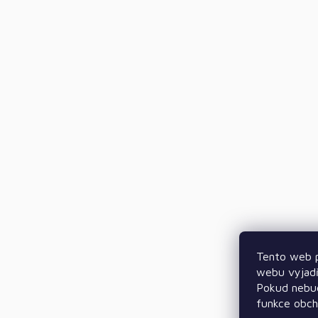
Tento web p
webu vyjadř
Pokud nebud
funkce obc