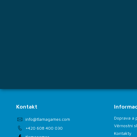
p
a
t
í
Kontakt
Informac
Doprava a 
info
@
tlamagames.com
Věrnostní s
+420 608 400 030
Kontakty
tlamagames