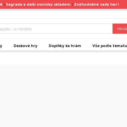
26
Sagrada a další novinky skladem
Zvýhodněné sady her!
|
|
Hleda
ky
Deskové hry
Doplňky ke hrám
Vše podle témat