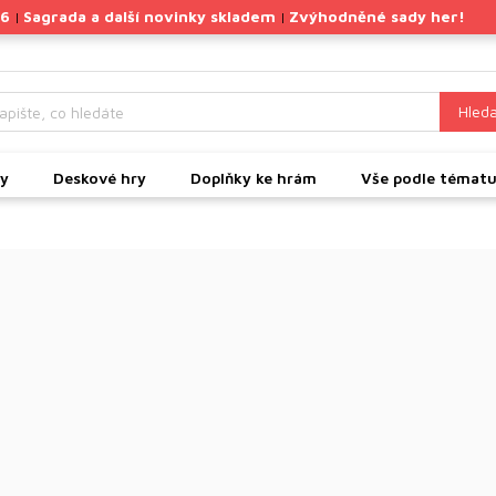
26
Sagrada a další novinky skladem
Zvýhodněné sady her!
|
|
Hleda
ky
Deskové hry
Doplňky ke hrám
Vše podle témat