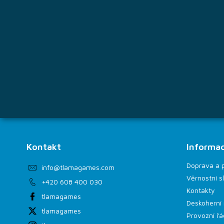
í
Kontakt
Informac
Doprava a 
info
@
tlamagames.com
Věrnostní s
+420 608 400 030
Kontakty
tlamagames
Deskoherní 
tlamagames
Provozní řá