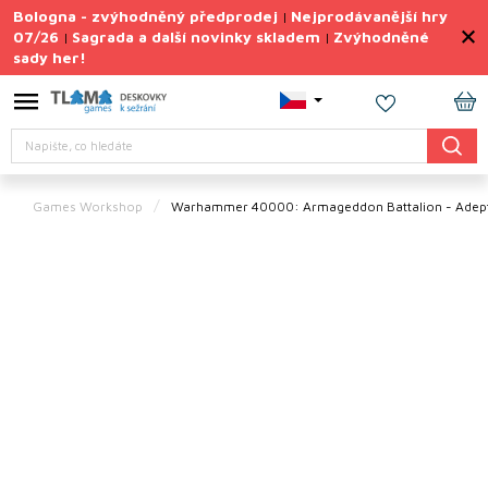
Přejít
Bologna - zvýhodněný předprodej
Nejprodávanější hry
|
na
07/26
Sagrada a další novinky skladem
Zvýhodněné
|
|
obsah
sady her!
Výprodej
deskovek
NÁ
Letní
Hledat
KO
sady
her
Games Workshop
Warhammer 40000: Armageddon Battalion - Adept
TIPY
na
dárky
Deskové
hry
Doplňky
ke hrám
Vše
podle
tématu