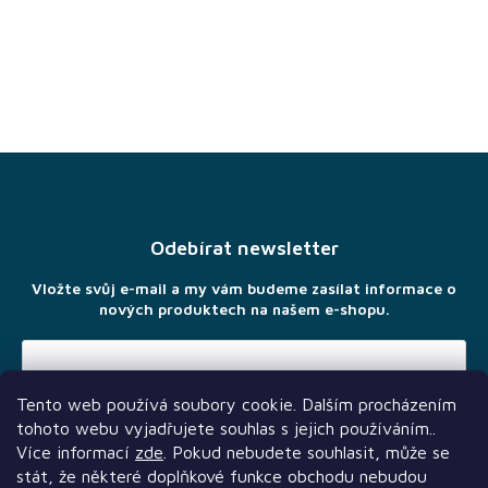
Z
á
p
a
Odebírat newsletter
t
í
Vložte svůj e-mail a my vám budeme zasílat informace o
nových produktech na našem e-shopu.
Tento web používá soubory cookie. Dalším procházením
Vložením e-mailu souhlasíte s
podmínkami ochrany osobních
tohoto webu vyjadřujete souhlas s jejich používáním..
údajů
Více informací
zde
. Pokud nebudete souhlasit, může se
stát, že některé doplňkové funkce obchodu nebudou