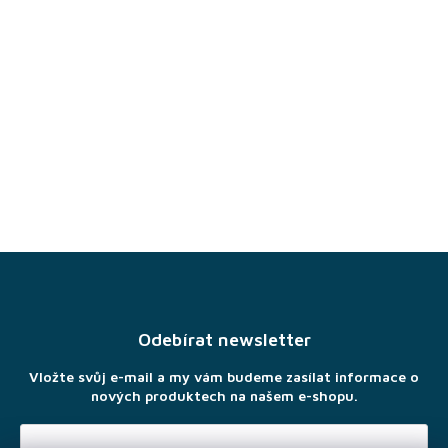
Z
á
p
a
Odebírat newsletter
t
í
Vložte svůj e-mail a my vám budeme zasílat informace o
nových produktech na našem e-shopu.