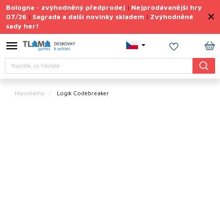
Přejít
Bologna - zvýhodněný předprodej
Nejprodávanější hry
|
na
07/26
Sagrada a další novinky skladem
Zvýhodněné
|
|
obsah
sady her!
Výprodej
deskovek
NÁ
Letní
Hledat
KO
sady
her
Hlavolamy
Logik Codebreaker
TIPY
na
dárky
Deskové
hry
Doplňky
ke hrám
Vše
podle
tématu