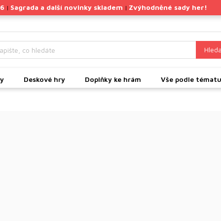
26
Sagrada a další novinky skladem
Zvýhodněné sady her!
|
|
Hleda
ky
Deskové hry
Doplňky ke hrám
Vše podle témat