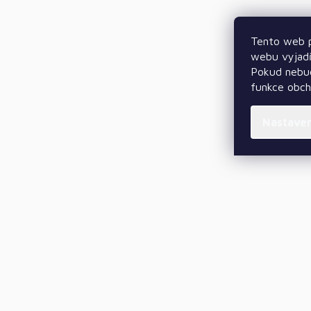
Tento web p
webu vyjadř
Pokud nebud
funkce obc
Nastave