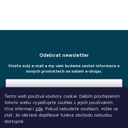
Z
á
p
a
Odebírat newsletter
t
í
Vložte svůj e-mail a my vám budeme zasílat informace o
nových produktech na našem e-shopu.
Tento web používá soubory cookie. Dalším procházením
Vložením e-mailu souhlasíte s
podmínkami ochrany osobních
tohoto webu vyjadřujete souhlas s jejich používáním..
údajů
Více informací
zde
. Pokud nebudete souhlasit, může se
stát, že některé doplňkové funkce obchodu nebudou
dostupné.