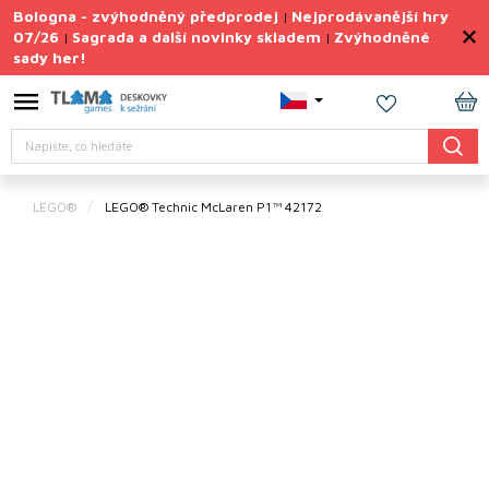
Přejít
Bologna - zvýhodněný předprodej
Nejprodávanější hry
|
na
07/26
Sagrada a další novinky skladem
Zvýhodněné
|
|
obsah
sady her!
Spiel
Essen
2026 –
novinky
NÁ
Hledat
KO
Letní
sady
her
LEGO®
LEGO® Technic McLaren P1™ 42172
Výprodej
deskovek
TIPY
na
dárky
Deskové
hry
Doplňky
ke hrám