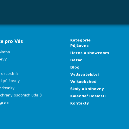
Kategorie
e pro Vás
Půjčovna
platba
Herna a showroom
levy
Bazar
Blog
rozcestník
Vydavatelství
d půjčovny
Velkoobchod
odmínky
Školy a knihovny
chrany osobních údajů
Kalendář událostí
rogram
Kontakty