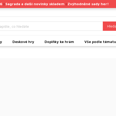
26
Sagrada a další novinky skladem
Zvýhodněné sady her!
|
|
Hleda
ky
Deskové hry
Doplňky ke hrám
Vše podle témat