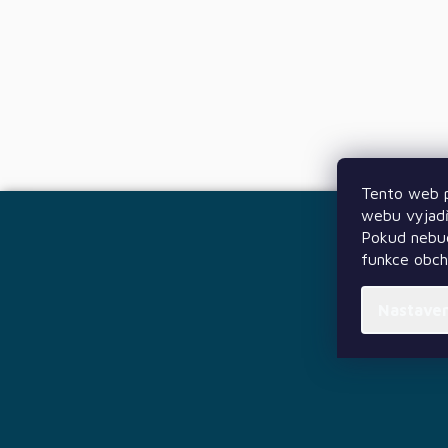
Tento web p
Z
webu vyjadř
á
Pokud nebud
p
funkce obc
a
t
í
Nastave