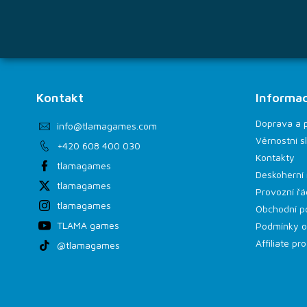
Kontakt
Informac
Doprava a 
info
@
tlamagames.com
Věrnostní s
+420 608 400 030
Kontakty
tlamagames
Deskoherní 
tlamagames
Provozní řá
tlamagames
Obchodní p
TLAMA games
Podmínky o
Affiliate p
@tlamagames