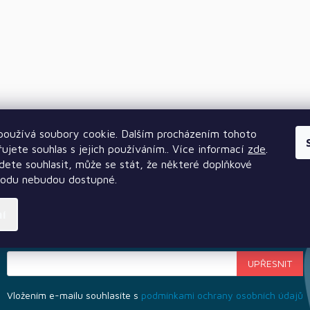
oužívá soubory cookie. Dalším procházením tohoto
ujete souhlas s jejich používáním.. Více informací
zde
.
ete souhlasit, může se stát, že některé doplňkové
hodu nebudou dostupné.
Odebírat newsletter
ní
Vložte svůj e-mail a my vám budeme zasílat informace o nových
produktech na našem e-shopu.
Vložením e-mailu souhlasíte s
podmínkami ochrany osobních údajů