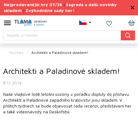
Přejít
Nejprodávanější hry 07/26
Sagrada a další novinky
|
na
skladem
Zvýhodněné sady her!
|
obsah
Výprodej
deskovek
NÁ
Hledat
KO
Letní
sady
her
Novinky
Architekti a Paladinové skladem!
TIPY
na
Architekti a Paladinové skladem!
dárky
8.11.2019
Deskové
hry
Naše vlajkové lodě letošní sozóny v pořádku dopluly do přístavu.
Architekti a Paladinové západního království jsou skladem. V
Doplňky
příštích týdnech se bude objevovat řada recenzí, představení her
ke hrám
a také videonávody na Deskofobii.
Vše
podle
tématu