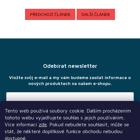
Novinky
PŘEDCHOZÍ ČLÁNEK
DALŠÍ ČLÁNEK
Předprodej
Bazar
Z
deskových
her
á
p
Poškozené
a
krabice
Odebírat newsletter
t
nebo
rozbalené
í
Vložte svůj e-mail a my vám budeme zasílat informace o
nových produktech na našem e-shopu.
LEGO®
Knihy, RPG
a
Tento web používá soubory cookie. Dalším procházením
gamebooky
Vložením e-mailu souhlasíte s
podmínkami ochrany osobních
tohoto webu vyjadřujete souhlas s jejich používáním..
údajů
Více informací
zde
. Pokud nebudete souhlasit, může se
Venkovní
hry
stát, že některé doplňkové funkce obchodu nebudou
dostupné.