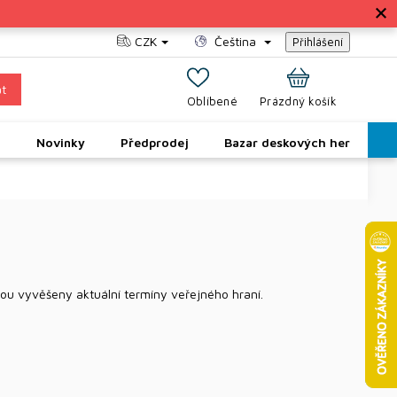
CZK
Čeština
Přihlášení
t
NÁKUPNÍ
Prázdný košík
KOŠÍK
u
Novinky
Předprodej
Bazar deskových her
P
dou vyvěšeny aktuální termíny veřejného hraní.