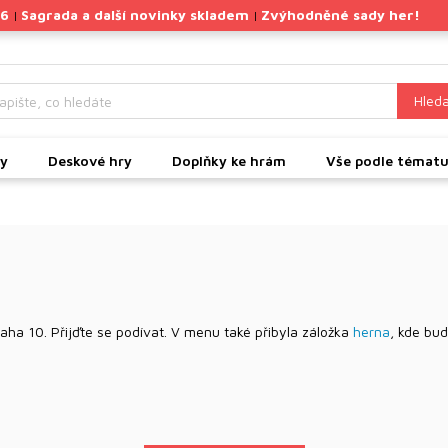
26
Sagrada a další novinky skladem
Zvýhodněné sady her!
|
|
Hleda
ky
Deskové hry
Doplňky ke hrám
Vše podle témat
aha 10. Přijďte se podívat. V menu také přibyla záložka
herna
, kde bu