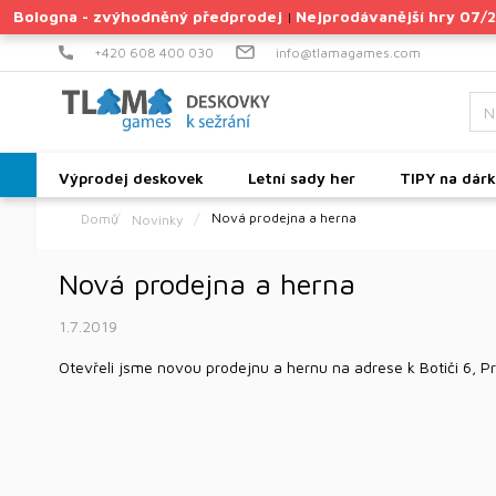
Přejít
Bologna - zvýhodněný předprodej
Nejprodávanější hry 07/
|
na
obsah
+420 608 400 030
info@tlamagames.com
Výprodej deskovek
Letní sady her
TIPY na dár
Nová prodejna a herna
Novinky
Domů
Nová prodejna a herna
1.7.2019
Otevřeli jsme novou prodejnu a hernu na adrese k Botiči 6, Pr