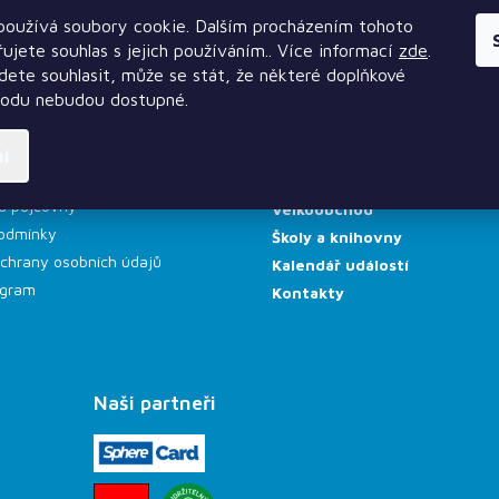
oužívá soubory cookie. Dalším procházením tohoto
Kategorie
ujete souhlas s jejich používáním.. Více informací
zde
.
e pro Vás
Půjčovna
ete souhlasit, může se stát, že některé doplňkové
platba
Herna a showroom
hodu nebudou dostupné.
levy
Bazar
Blog
ní
rozcestník
Vydavatelství
d půjčovny
Velkoobchod
odmínky
Školy a knihovny
chrany osobních údajů
Kalendář událostí
rogram
Kontakty
Naši partneři