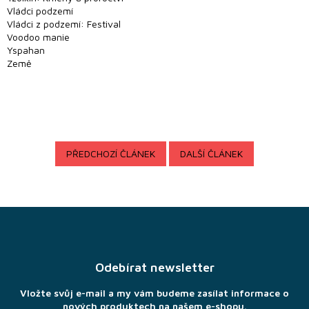
Vládci podzemí
CZK
Vládci z podzemí: Festival
/
Voodoo manie
Yspahan
Země
Přihlášení
PŘEDCHOZÍ ČLÁNEK
DALŠÍ ČLÁNEK
Z
á
p
a
Odebírat newsletter
t
í
Vložte svůj e-mail a my vám budeme zasílat informace o
nových produktech na našem e-shopu.