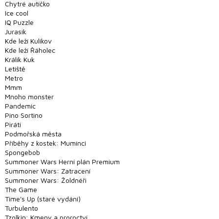
Chytré autíčko
Hlavolamy
Ice cool
IQ Puzzle
Modely,
Jurasik
stavebnice
Kde leží Kulíkov
a puzzle
Kde leží Řáholec
Králík Kuk
Oblečení a
Letiště
Merchandise
Metro
Mmm
Magic
Mnoho monster
The
Pandemic
Gathering
Pino Sortino
Piráti
Pokémon
Podmořská města
Příběhy z kostek: Mumínci
Spongebob
Games
Workshop
Summoner Wars Herní plán Premium
Summoner Wars: Zatracení
Summoner Wars: Žoldnéři
Půjčovna
The Game
Time's Up (staré vydání)
Velkoobchod
Turbulento
- B2B shop
Tzolkin: Kmeny a proroctví