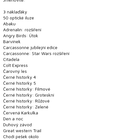
Novinky
3 náklaďáky
50 optické iluze
Předprodej
Abaku
Adrenalin: rozšíření
Angry Birds: Útok
Bazar
Barvínek
deskových
her
Carcassonne jubilejní edice
Carcassonne: Star Wars rozšíření
Citadela
Poškozené
krabice
Colt Express
nebo
Čarovný les
rozbalené
Černé historky 4
Černé historky 5
LEGO®
Černé historky: Filmové
Černé historky: Groteskní
Černé historky: Růžové
Knihy, RPG
a
Černé historky: Zelené
gamebooky
Červená Karkulka
Den a noc
Duhový závod
Venkovní
hry
Great western Trail
Chodí pešek okolo