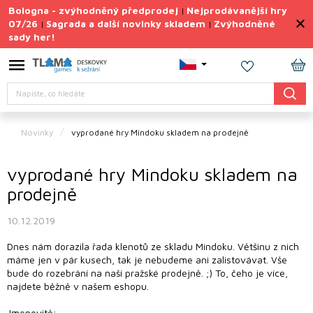
Přejít
Bologna - zvýhodněný předprodej
Nejprodávanější hry
|
na
07/26
Sagrada a další novinky skladem
Zvýhodněné
|
|
obsah
sady her!
Výprodej
deskovek
NÁ
Letní
Hledat
KO
sady
her
Novinky
vyprodané hry Mindoku skladem na prodejně
TIPY
na
dárky
vyprodané hry Mindoku skladem na
prodejně
Deskové
hry
10.12.2019
Doplňky
Dnes nám dorazila řada klenotů ze skladu Mindoku. Většinu z nich
ke hrám
máme jen v pár kusech, tak je nebudeme ani zalistovávat. Vše
bude do rozebrání na naší pražské prodejně.
;)
To, čeho je více,
Vše
najdete běžně v našem eshopu.
podle
tématu
Jmenovitě: