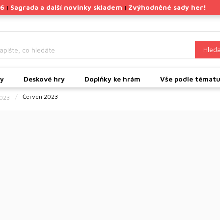
26
Sagrada a další novinky skladem
Zvýhodněné sady her!
|
|
Hleda
ky
Deskové hry
Doplňky ke hrám
Vše podle témat
Červen 2023
2023