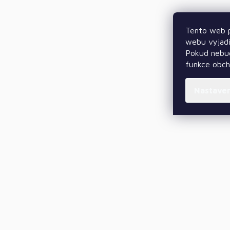
Tento web p
webu vyjadř
Pokud nebud
funkce obc
Nastave