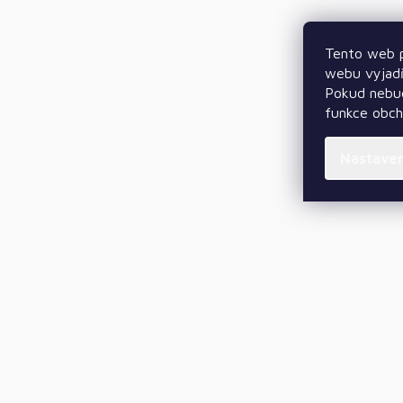
Tento web p
webu vyjadř
Pokud nebud
funkce obc
Nastave