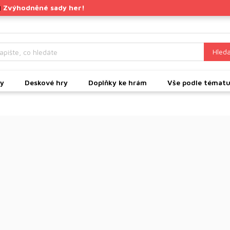
Zvýhodněné sady her!
|
Hleda
ky
Deskové hry
Doplňky ke hrám
Vše podle témat