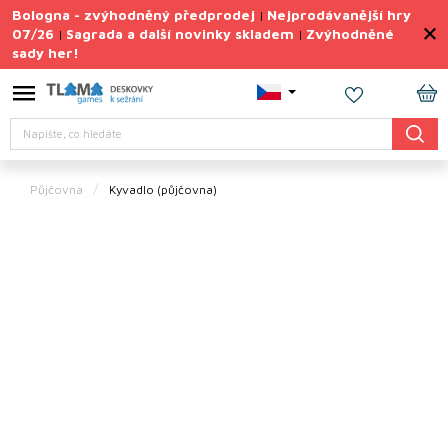
Přejít
Bologna - zvýhodněný předprodej
Nejprodávanější hry
|
na
07/26
Sagrada a další novinky skladem
Zvýhodněné
|
|
obsah
sady her!
Výprodej
deskovek
NÁ
Letní
Hledat
KO
sady
her
Půjčovna
Kyvadlo (půjčovna)
TIPY
na
dárky
Deskové
hry
Doplňky
ke hrám
Vše
podle
tématu