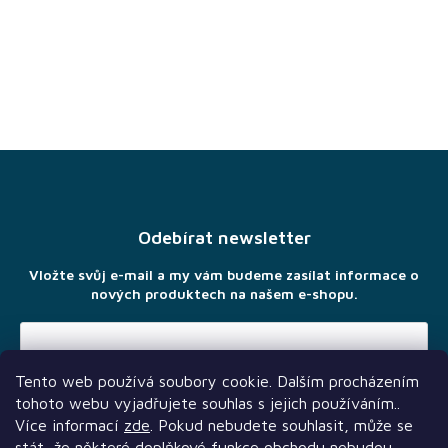
Z
á
p
a
Odebírat newsletter
t
í
Vložte svůj e-mail a my vám budeme zasílat informace o
nových produktech na našem e-shopu.
Tento web používá soubory cookie. Dalším procházením
Vložením e-mailu souhlasíte s
podmínkami ochrany osobních
tohoto webu vyjadřujete souhlas s jejich používáním..
údajů
Více informací
zde
. Pokud nebudete souhlasit, může se
stát, že některé doplňkové funkce obchodu nebudou