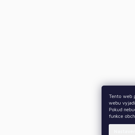
Tento web p
webu vyjadř
Pokud nebud
funkce obc
Nastave