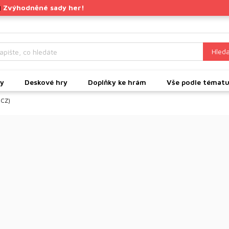
Zvýhodněné sady her!
|
Hleda
ky
Deskové hry
Doplňky ke hrám
Vše podle témat
 CZ)