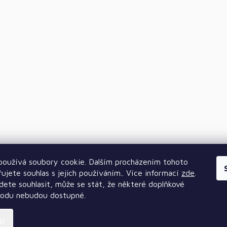
oužívá soubory cookie. Dalším procházením tohoto
ujete souhlas s jejich používáním.. Více informací
zde
.
ete souhlasit, může se stát, že některé doplňkové
hodu nebudou dostupné.
ní