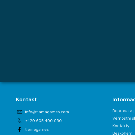
a
t
í
Kontakt
Informac
Doprava a 
info
@
tlamagames.com
Věrnostní s
+420 608 400 030
Kontakty
tlamagames
Deskoherní 