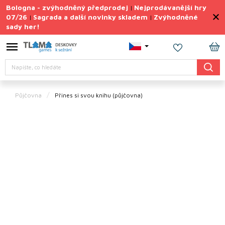
Přejít
Bologna - zvýhodněný předprodej
Nejprodávanější hry
|
na
07/26
Sagrada a další novinky skladem
Zvýhodněné
|
|
obsah
sady her!
Výprodej
deskovek
NÁ
Letní
Hledat
KO
sady
her
Půjčovna
Přines si svou knihu (půjčovna)
TIPY
na
dárky
Deskové
hry
Doplňky
ke hrám
Vše
podle
tématu