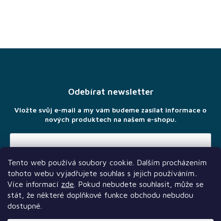
Z
á
p
a
Odebírat newsletter
t
í
Vložte svůj e-mail a my vám budeme zasílat informace o
nových produktech na našem e-shopu.
Tento web používá soubory cookie. Dalším procházením
Vložením e-mailu souhlasíte s
podmínkami ochrany osobních
tohoto webu vyjadřujete souhlas s jejich používáním..
údajů
Více informací
zde
. Pokud nebudete souhlasit, může se
stát, že některé doplňkové funkce obchodu nebudou
dostupné.