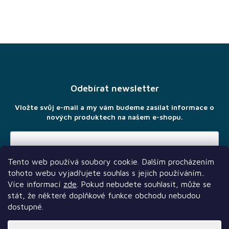
Z
á
p
a
Odebírat newsletter
t
í
Vložte svůj e-mail a my vám budeme zasílat informace o
nových produktech na našem e-shopu.
Tento web používá soubory cookie. Dalším procházením
Vložením e-mailu souhlasíte s
podmínkami ochrany osobních
tohoto webu vyjadřujete souhlas s jejich používáním..
údajů
Více informací
zde
. Pokud nebudete souhlasit, může se
stát, že některé doplňkové funkce obchodu nebudou
dostupné.