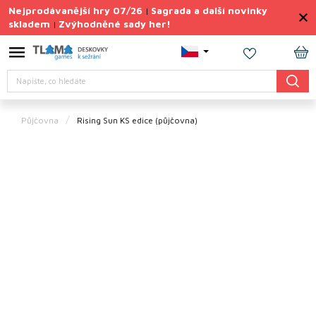
Přejít
Nejprodávanější hry 07/26
Sagrada a další novinky
|
na
skladem
Zvýhodněné sady her!
|
obsah
Výprodej
deskovek
NÁ
Hledat
KO
Letní
sady
her
Půjčovna
Rising Sun KS edice (půjčovna)
TIPY
na
dárky
Deskové
hry
Doplňky
ke hrám
Vše
podle
tématu