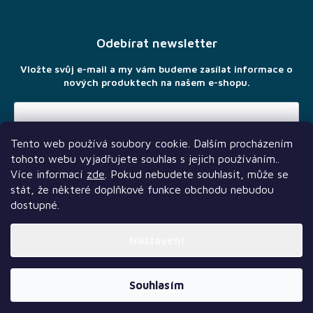
á
p
a
Odebírat newsletter
t
í
Vložte svůj e-mail a my vám budeme zasílat informace o
nových produktech na našem e-shopu.
Tento web používá soubory cookie. Dalším procházením
Vložením e-mailu souhlasíte s
podmínkami ochrany osobních
tohoto webu vyjadřujete souhlas s jejich používáním..
údajů
Více informací
zde
. Pokud nebudete souhlasit, může se
stát, že některé doplňkové funkce obchodu nebudou
dostupné.
Nastavení
Další služby
Sledujte nás
Naši partneři
Vytvořil Shoptet Premium
Souhlasím
Copyright 2026
TLAMA games
. Všechna práva vyhrazena.