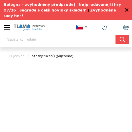
Přejít
Bologna - zvýhodněný předprodej
Nejprodávanější hry
|
na
07/26
Sagrada a další novinky skladem
Zvýhodněné
|
|
obsah
sady her!
Výprodej
deskovek
NÁ
Letní
Hledat
KO
sady
her
Půjčovna
Stezky tukanů (půjčovna)
TIPY
na
dárky
Deskové
hry
Doplňky
ke hrám
Vše
podle
tématu