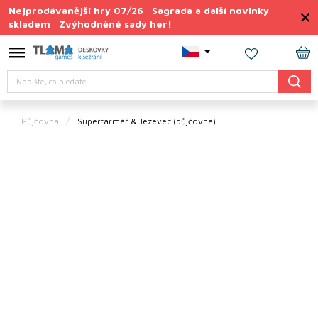
Přejít
Nejprodávanější hry 07/26
Sagrada a další novinky
|
na
skladem
Zvýhodněné sady her!
|
obsah
Výprodej
deskovek
NÁ
Hledat
KO
Letní
sady
her
Půjčovna
Superfarmář & Jezevec (půjčovna)
TIPY
na
dárky
Deskové
hry
Doplňky
ke hrám
Vše
podle
tématu