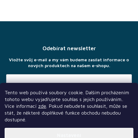
Z
á
p
a
Odebírat newsletter
t
í
Vložte svůj e-mail a my vám budeme zasílat informace o
nových produktech na našem e-shopu.
Tento web používá soubory cookie. Dalším procházením
Vložením e-mailu souhlasíte s
podmínkami ochrany osobních
tohoto webu vyjadřujete souhlas s jejich používáním..
údajů
Více informací
zde
. Pokud nebudete souhlasit, může se
stát, že některé doplňkové funkce obchodu nebudou
dostupné.
Nastavení