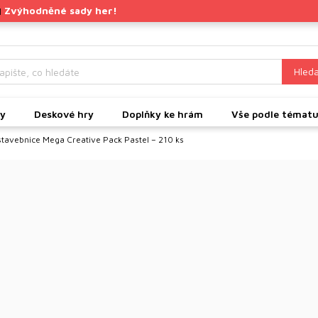
Zvýhodněné sady her!
|
Hleda
ky
Deskové hry
Doplňky ke hrám
Vše podle témat
stavebnice Mega Creative Pack Pastel – 210 ks