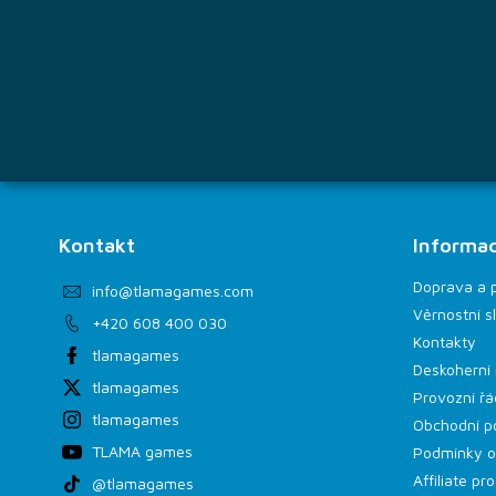
Kontakt
Informac
Doprava a 
info
@
tlamagames.com
Věrnostní s
+420 608 400 030
Kontakty
tlamagames
Deskoherní 
tlamagames
Provozní řá
tlamagames
Obchodní p
TLAMA games
Podmínky o
Affiliate p
@tlamagames