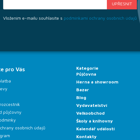
Vložením e-mailu souhlasíte s
podmínkami ochrany osobních údajů
Kategorie
e pro Vás
Půjčovna
platba
Herna a showroom
levy
Bazar
Blog
rozcestník
Vydavatelství
d půjčovny
Velkoobchod
odmínky
Školy a knihovny
chrany osobních údajů
Kalendář událostí
rogram
Kontakty