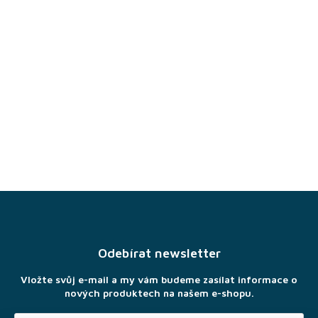
Z
á
p
a
Odebírat newsletter
t
í
Vložte svůj e-mail a my vám budeme zasílat informace o
nových produktech na našem e-shopu.