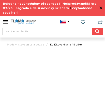
Přejít
Bologna - zvýhodněný předprodej
Nejprodávanější hry
|
na
07/26
Sagrada a další novinky skladem
Zvýhodněné
|
|
obsah
sady her!
Výprodej
deskovek
NÁ
Letní
Hledat
KO
sady
her
Modely, stavebnice a puzzle
Kuličková dráha 45 dílků
TIPY
na
dárky
Deskové
hry
Doplňky
ke hrám
Vše
podle
tématu