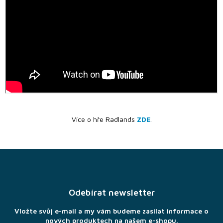
Novinky
Předprodej
Bazar
deskových
her
Poškozené
krabice
nebo
rozbalené
Více o hře Radlands
ZDE
.
LEGO®
Z
Knihy, RPG
á
a
p
gamebooky
a
Odebírat newsletter
t
Venkovní
hry
í
Vložte svůj e-mail a my vám budeme zasílat informace o
nových produktech na našem e-shopu.