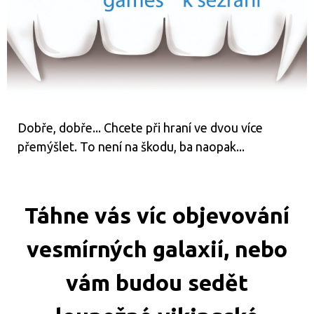
Novinky
Předprodej
Bazar
deskových
her
Dobře, dobře... Chcete při hraní ve dvou více
Poškozené
krabice
přemýšlet. To není na škodu, ba naopak...
nebo
rozbalené
LEGO®
Táhne vás víc objevování
Knihy, RPG
a
vesmírných galaxií, nebo
gamebooky
vám budou sedět
Venkovní
hry