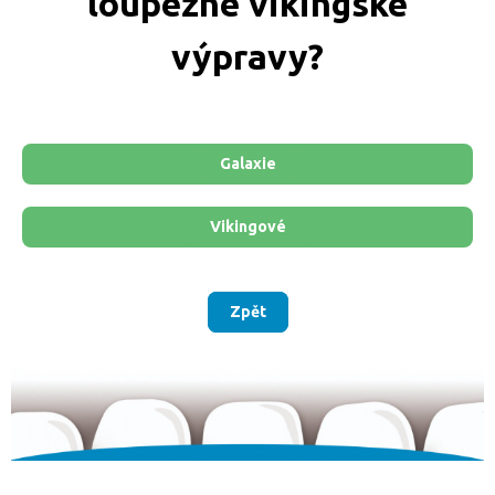
loupežné vikingské
Hlavolamy
výpravy?
Modely,
stavebnice
a puzzle
Oblečení a
Merchandise
Galaxie
Magic
Vikingové
The
Gathering
Pokémon
Zpět
Games
Workshop
Půjčovna
Velkoobchod
- B2B shop