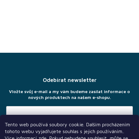
Z
á
p
a
Odebírat newsletter
t
í
Vložte svůj e-mail a my vám budeme zasílat informace o
nových produktech na našem e-shopu.
Tento web používá soubory cookie. Dalším procházením
Vložením e-mailu souhlasíte s
podmínkami ochrany osobních
tohoto webu vyjadřujete souhlas s jejich používáním..
údajů
Více informací
zde
. Pokud nebudete souhlasit, může se