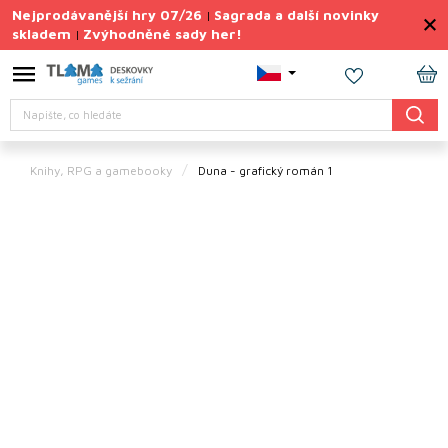
Přejít
Nejprodávanější hry 07/26
Sagrada a další novinky
|
na
skladem
Zvýhodněné sady her!
|
obsah
Výprodej
deskovek
NÁ
Hledat
KO
Letní
sady
her
Knihy, RPG a gamebooky
Duna - grafický román 1
TIPY
na
dárky
Deskové
hry
Doplňky
ke hrám
Vše
podle
tématu