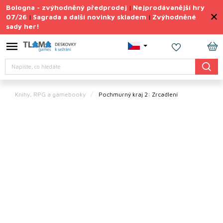
Přejít
Bologna - zvýhodněný předprodej
Nejprodávanější hry
|
na
07/26
Sagrada a další novinky skladem
Zvýhodněné
|
|
obsah
sady her!
Výprodej
deskovek
NÁ
Letní
Hledat
KO
sady
her
Knihy, RPG a gamebooky
Pochmurný kraj 2: Zrcadlení
TIPY
na
dárky
Deskové
hry
Doplňky
ke hrám
Vše
podle
tématu