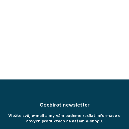
Z
á
p
a
Odebírat newsletter
t
í
Vložte svůj e-mail a my vám budeme zasílat informace o
nových produktech na našem e-shopu.