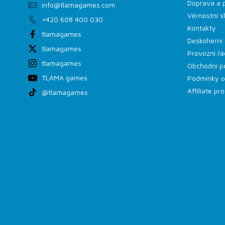
Doprava a 
info
@
tlamagames.com
Věrnostní s
+420 608 400 030
Kontakty
tlamagames
Deskoherní 
tlamagames
Provozní řá
tlamagames
Obchodní p
TLAMA games
Podmínky o
Affiliate p
@tlamagames