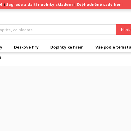
26
Sagrada a další novinky skladem
Zvýhodněné sady her!
|
|
Hleda
ky
Deskové hry
Doplňky ke hrám
Vše podle témat
í