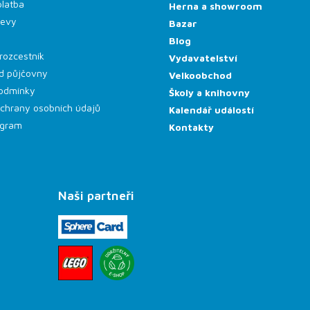
platba
Herna a showroom
levy
Bazar
Blog
rozcestník
Vydavatelství
d půjčovny
Velkoobchod
odmínky
Školy a knihovny
chrany osobních údajů
Kalendář událostí
rogram
Kontakty
Naši partneři