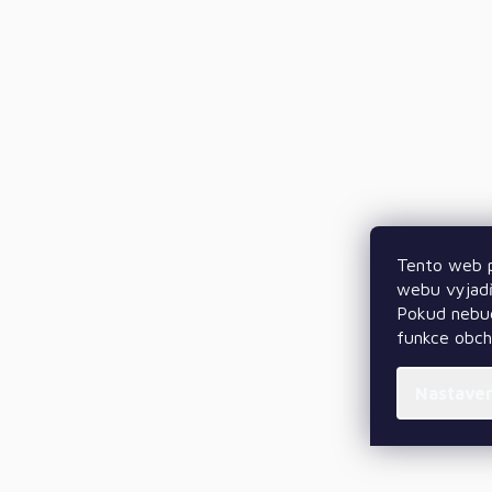
Tento web p
webu vyjadř
Pokud nebud
funkce obc
Nastave