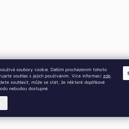
oužívá soubory cookie. Dalším procházením tohoto
ujete souhlas s jejich používáním.. Více informací
zde
.
ete souhlasit, může se stát, že některé doplňkové
hodu nebudou dostupné.
ní