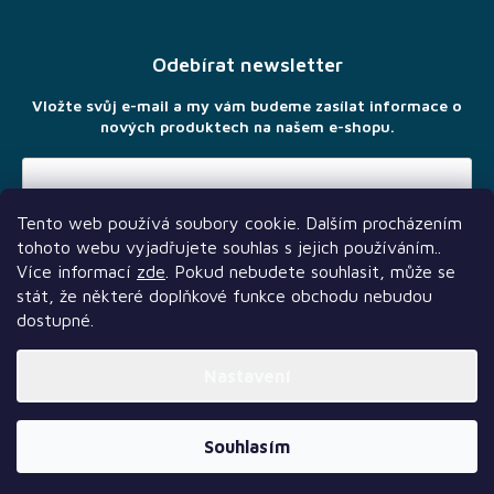
á
p
a
Odebírat newsletter
t
í
Vložte svůj e-mail a my vám budeme zasílat informace o
nových produktech na našem e-shopu.
Tento web používá soubory cookie. Dalším procházením
Vložením e-mailu souhlasíte s
podmínkami ochrany osobních
tohoto webu vyjadřujete souhlas s jejich používáním..
údajů
Více informací
zde
. Pokud nebudete souhlasit, může se
stát, že některé doplňkové funkce obchodu nebudou
dostupné.
Nastavení
Další služby
Sledujte nás
Naši partneři
Vytvořil Shoptet Premium
Souhlasím
Copyright 2026
TLAMA games
. Všechna práva vyhrazena.