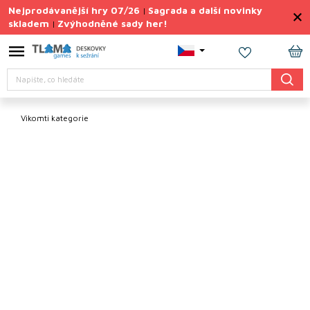
Přejít
Nejprodávanější hry 07/26
Sagrada a další novinky
|
na
skladem
Zvýhodněné sady her!
|
obsah
Výprodej
deskovek
NÁ
Hledat
KO
Letní
sady
her
Vikomti kategorie
TIPY
na
dárky
Deskové
hry
Doplňky
ke hrám
Vše
podle
tématu