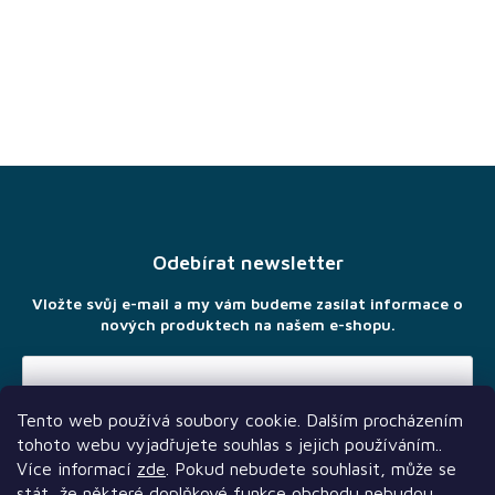
Z
á
p
a
Odebírat newsletter
t
í
Vložte svůj e-mail a my vám budeme zasílat informace o
nových produktech na našem e-shopu.
Tento web používá soubory cookie. Dalším procházením
Vložením e-mailu souhlasíte s
podmínkami ochrany osobních
tohoto webu vyjadřujete souhlas s jejich používáním..
údajů
Více informací
zde
. Pokud nebudete souhlasit, může se
stát, že některé doplňkové funkce obchodu nebudou