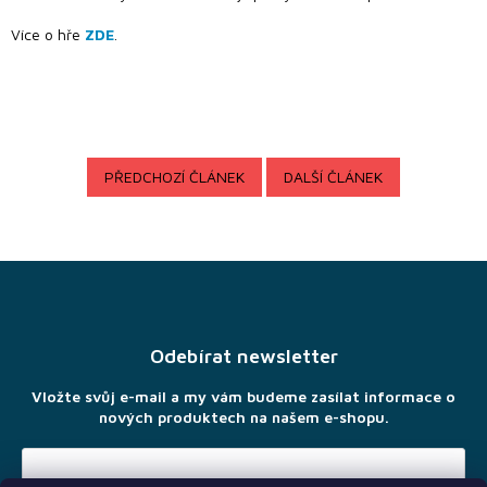
Hlavolamy
Více o hře
ZDE
.
Modely,
stavebnice
a puzzle
Oblečení a
Merchandise
PŘEDCHOZÍ ČLÁNEK
DALŠÍ ČLÁNEK
Magic
The
Gathering
Z
Pokémon
á
p
a
Games
Odebírat newsletter
Workshop
t
í
Vložte svůj e-mail a my vám budeme zasílat informace o
Půjčovna
nových produktech na našem e-shopu.
Velkoobchod
- B2B shop