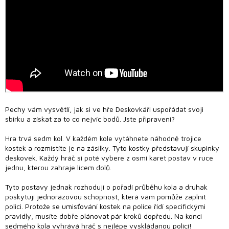
Novinky
Předprodej
Bazar
deskových
her
Poškozené
krabice
Pechy vám vysvětlí, jak si ve hře Deskovkáři uspořádat svoji
nebo
sbírku a získat za to co nejvíc bodů. Jste připraveni?
rozbalené
Hra trvá sedm kol. V každém kole vytáhnete náhodně trojice
LEGO®
kostek a rozmístíte je na zásilky. Tyto kostky představují skupinky
deskovek. Každý hráč si poté vybere z osmi karet postav v ruce
Knihy, RPG
jednu, kterou zahraje lícem dolů.
a
gamebooky
Tyto postavy jednak rozhodují o pořadí průběhu kola a druhak
poskytují jednorázovou schopnost, která vám pomůže zaplnit
Venkovní
polici. Protože se umisťování kostek na police řídí specifickými
hry
pravidly, musíte dobře plánovat pár kroků dopředu. Na konci
sedmého kola vyhrává hráč s nejlépe vyskládanou policí!