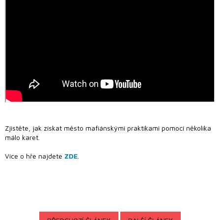
Novinky
Předprodej
Bazar
deskových
her
Poškozené
krabice
nebo
rozbalené
Zjistěte, jak získat město mafiánskými praktikami pomocí několika
málo karet.
LEGO®
Více o hře najdete
ZDE
.
Knihy, RPG
a
gamebooky
Venkovní
hry