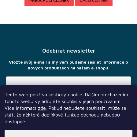
PŘEDCHOZÍ ČLÁNEK
DALŠÍ ČLÁNEK
Hlavolamy
Modely,
stavebnice
Z
a puzzle
á
p
Oblečení a
Merchandise
a
Odebírat newsletter
t
Magic
í
Vložte svůj e-mail a my vám budeme zasílat informace o
The
Gathering
nových produktech na našem e-shopu.
Pokémon
Tento web používá soubory cookie. Dalším procházením
Games
Vložením e-mailu souhlasíte s
podmínkami ochrany osobních
Workshop
tohoto webu vyjadřujete souhlas s jejich používáním..
údajů
Více informací
zde
. Pokud nebudete souhlasit, může se
Půjčovna
stát, že některé doplňkové funkce obchodu nebudou
dostupné.
Velkoobchod
- B2B shop