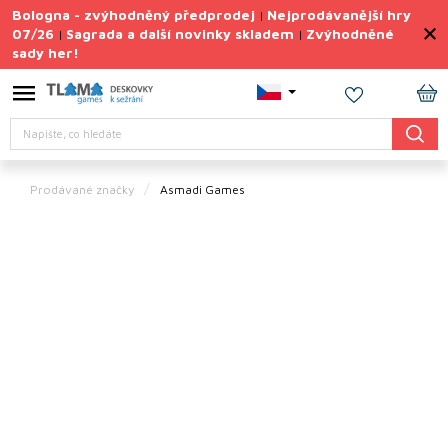
Přejít
Bologna - zvýhodněný předprodej
Nejprodávanější hry
|
na
07/26
Sagrada a další novinky skladem
Zvýhodněné
|
|
obsah
sady her!
Výprodej
deskovek
NÁ
Letní
Hledat
KO
sady
her
Prodávané značky
Asmadi Games
TIPY
na
dárky
Deskové
hry
Doplňky
ke hrám
Vše
podle
tématu