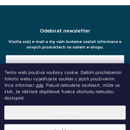
Z
á
p
a
Odebírat newsletter
t
í
Vložte svůj e-mail a my vám budeme zasílat informace o
nových produktech na našem e-shopu.
Tento web používá soubory cookie. Dalším procházením
Vložením e-mailu souhlasíte s
podmínkami ochrany osobních
tohoto webu vyjadřujete souhlas s jejich používáním..
údajů
Více informací
zde
. Pokud nebudete souhlasit, může se
stát, že některé doplňkové funkce obchodu nebudou
dostupné.
Nastavení
Další služby
Sledujte nás
Naši partneři
Vytvořil Shoptet Premium