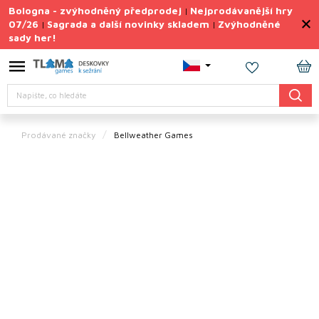
Přejít
Bologna - zvýhodněný předprodej
Nejprodávanější hry
|
na
07/26
Sagrada a další novinky skladem
Zvýhodněné
|
|
obsah
sady her!
Výprodej
deskovek
NÁ
Letní
Hledat
KO
sady
her
Prodávané značky
Bellweather Games
TIPY
na
dárky
Deskové
hry
Doplňky
ke hrám
Vše
podle
tématu