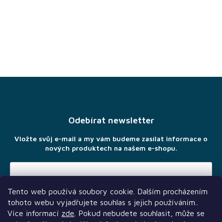
Hlavolamy
Modely,
stavebnice
a puzzle
Oblečení a
Merchandise
Z
á
Magic
p
The
Gathering
a
Odebírat newsletter
t
Pokémon
í
Vložte svůj e-mail a my vám budeme zasílat informace o
nových produktech na našem e-shopu.
Games
Workshop
Půjčovna
Tento web používá soubory cookie. Dalším procházením
Vložením e-mailu souhlasíte s
podmínkami ochrany osobních
tohoto webu vyjadřujete souhlas s jejich používáním..
údajů
Velkoobchod
Více informací
zde
. Pokud nebudete souhlasit, může se
- B2B shop