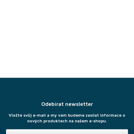
Z
á
p
a
Odebírat newsletter
t
í
Vložte svůj e-mail a my vám budeme zasílat informace o
nových produktech na našem e-shopu.