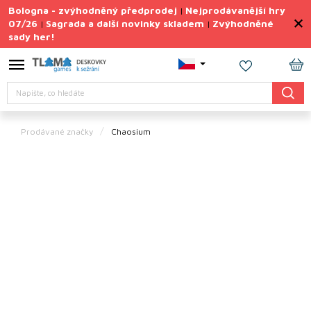
Přejít
Bologna - zvýhodněný předprodej
Nejprodávanější hry
|
na
07/26
Sagrada a další novinky skladem
Zvýhodněné
|
|
obsah
sady her!
Výprodej
deskovek
NÁ
Letní
Hledat
KO
sady
her
Prodávané značky
Chaosium
TIPY
na
dárky
Deskové
hry
Doplňky
ke hrám
Vše
podle
tématu