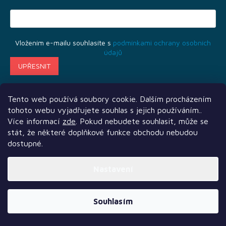
Novinky
Předprodej
Vložením e-mailu souhlasíte s
podmínkami ochrany osobních
údajů
Bazar
deskových
her
Poškozené
Tento web používá soubory cookie. Dalším procházením
krabice
tohoto webu vyjadřujete souhlas s jejich používáním..
nebo
rozbalené
Více informací
zde
. Pokud nebudete souhlasit, může se
Další služby
Sledujte nás
Naši partneři
stát, že některé doplňkové funkce obchodu nebudou
Vytvořil Shoptet Premium
LEGO®
dostupné.
Copyright 2026
TLAMA games
. Všechna práva vyhrazena.
Knihy, RPG
Nastavení
a
gamebooky
Souhlasím
Venkovní
hry