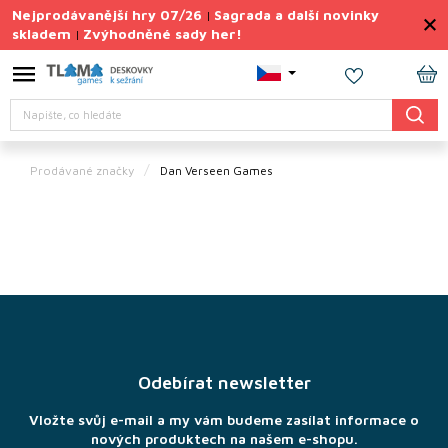
Přejít
Nejprodávanější hry 07/26
Sagrada a další novinky
|
na
skladem
Zvýhodněné sady her!
|
obsah
Výprodej
deskovek
NÁ
Hledat
KO
Letní
sady
her
Prodávané značky
Dan Verseen Games
TIPY
na
dárky
Deskové
hry
Z
á
Doplňky
p
ke hrám
a
Odebírat newsletter
t
Vše
í
podle
Vložte svůj e-mail a my vám budeme zasílat informace o
tématu
nových produktech na našem e-shopu.