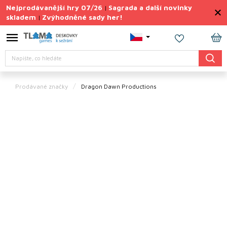
Přejít
Nejprodávanější hry 07/26
Sagrada a další novinky
|
na
skladem
Zvýhodněné sady her!
|
obsah
Výprodej
deskovek
NÁ
Hledat
KO
Letní
sady
her
Prodávané značky
Dragon Dawn Productions
TIPY
na
dárky
Deskové
hry
Doplňky
ke hrám
Vše
podle
tématu