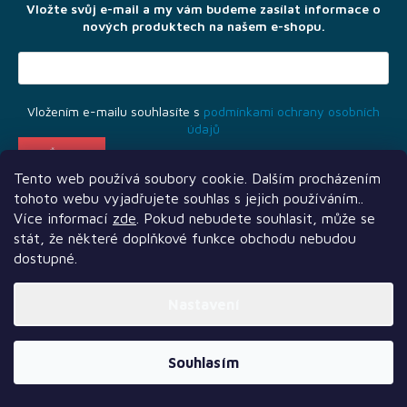
í
Vložte svůj e-mail a my vám budeme zasílat informace o
Novinky
nových produktech na našem e-shopu.
Předprodej
Bazar
Vložením e-mailu souhlasíte s
podmínkami ochrany osobních
deskových
údajů
her
Poškozené
Tento web používá soubory cookie. Dalším procházením
krabice
tohoto webu vyjadřujete souhlas s jejich používáním..
nebo
rozbalené
Více informací
zde
. Pokud nebudete souhlasit, může se
stát, že některé doplňkové funkce obchodu nebudou
LEGO®
dostupné.
Další služby
Sledujte nás
Naši partneři
Vytvořil Shoptet Premium
Knihy, RPG
Nastavení
Copyright 2026
TLAMA games
. Všechna práva vyhrazena.
a
gamebooky
Souhlasím
Venkovní
hry