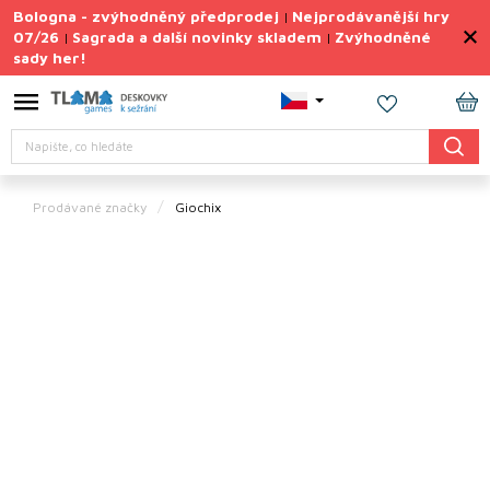
Přejít
Bologna - zvýhodněný předprodej
Nejprodávanější hry
|
na
07/26
Sagrada a další novinky skladem
Zvýhodněné
|
|
obsah
sady her!
Výprodej
deskovek
NÁ
Letní
Hledat
KO
sady
her
Prodávané značky
Giochix
TIPY
na
dárky
Deskové
hry
Doplňky
ke hrám
Vše
podle
tématu