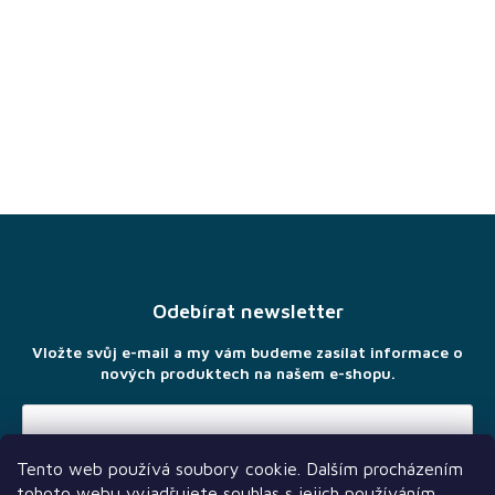
CZK
/
Přihlášení
Z
á
p
a
Odebírat newsletter
t
í
Vložte svůj e-mail a my vám budeme zasílat informace o
nových produktech na našem e-shopu.
Tento web používá soubory cookie. Dalším procházením
Vložením e-mailu souhlasíte s
podmínkami ochrany osobních
tohoto webu vyjadřujete souhlas s jejich používáním..