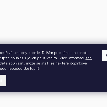
oužívá soubory cookie. Dalším procházením tohoto
ujete souhlas s jejich používáním.. Více informací
zde
.
ete souhlasit, může se stát, že některé doplňkové
hodu nebudou dostupné.
ní