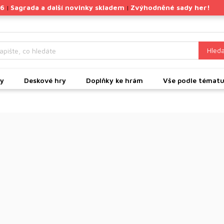
26
Sagrada a další novinky skladem
Zvýhodněné sady her!
|
|
Hleda
ky
Deskové hry
Doplňky ke hrám
Vše podle témat