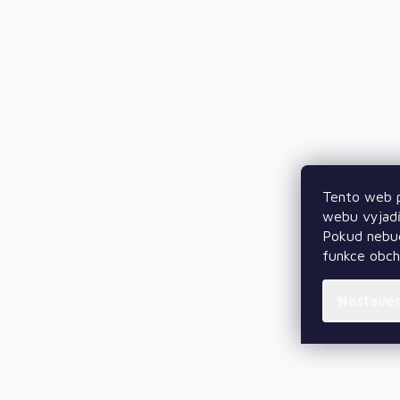
Tento web p
webu vyjadř
Pokud nebud
funkce obc
Nastave