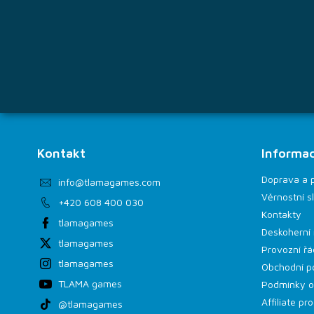
Kontakt
Informac
Doprava a 
info
@
tlamagames.com
Věrnostní s
+420 608 400 030
Kontakty
tlamagames
Deskoherní 
tlamagames
Provozní řá
tlamagames
Obchodní p
TLAMA games
Podmínky o
Affiliate p
@tlamagames