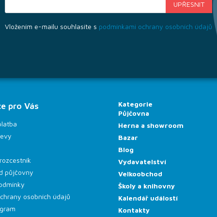
Vložením e-mailu souhlasíte s
podmínkami ochrany osobních údajů
Kategorie
e pro Vás
Půjčovna
platba
Herna a showroom
levy
Bazar
Blog
rozcestník
Vydavatelství
d půjčovny
Velkoobchod
odmínky
Školy a knihovny
chrany osobních údajů
Kalendář událostí
rogram
Kontakty