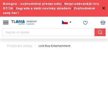
Přejít
Bologna - zvýhodněný předprodej
Nejprodávanější hry
|
na
07/26
Sagrada a další novinky skladem
Zvýhodněné
|
|
obsah
sady her!
Výprodej
deskovek
NÁ
Letní
Hledat
KO
sady
her
Prodávané značky
Lost Boy Entertainment
TIPY
na
dárky
Deskové
hry
Doplňky
ke hrám
Vše
podle
tématu