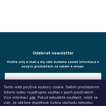
Hlavolamy
Modely,
stavebnice
a puzzle
Oblečení a
Z
Merchandise
á
p
Magic
The
a
Gathering
Odebírat newsletter
t
í
Vložte svůj e-mail a my vám budeme zasílat informace o
Pokémon
nových produktech na našem e-shopu.
Games
Workshop
Tento web používá soubory cookie. Dalším procházením
Půjčovna
Vložením e-mailu souhlasíte s
podmínkami ochrany osobních
tohoto webu vyjadřujete souhlas s jejich používáním..
údajů
Více informací
zde
. Pokud nebudete souhlasit, může se
Velkoobchod
- B2B shop
stát, že některé doplňkové funkce obchodu nebudou