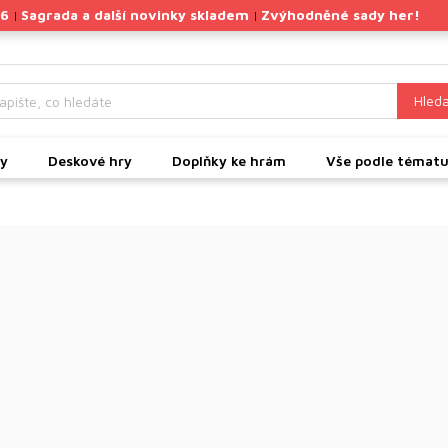
26
Sagrada a další novinky skladem
Zvýhodněné sady her!
|
|
Hleda
ky
Deskové hry
Doplňky ke hrám
Vše podle témat