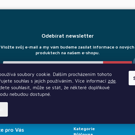
Odebírat newsletter
Vložte svůj e-mail a my vám budeme zasílat informace o nových
produktech na našem e-shopu.
oužívá soubory cookie. Dalším procházením tohoto
Vložením e-mailu souhlasíte s
podmínkami ochrany osobních údajů
ujete souhlas s jejich používáním.. Více informací
zde
.
ete souhlasit, může se stát, že některé doplňkové
hodu nebudou dostupné.
ní
Kategorie
e pro Vás
Půjčovna