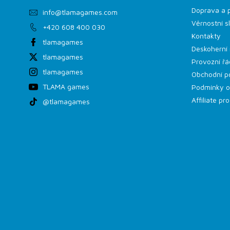
Doprava a 
info
@
tlamagames.com
Věrnostní s
+420 608 400 030
Kontakty
tlamagames
Deskoherní 
tlamagames
Provozní řá
tlamagames
Obchodní p
TLAMA games
Podmínky o
Affiliate p
@tlamagames