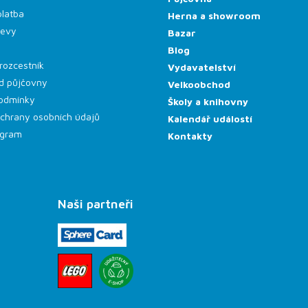
platba
Herna a showroom
levy
Bazar
Blog
rozcestník
Vydavatelství
d půjčovny
Velkoobchod
odmínky
Školy a knihovny
chrany osobních údajů
Kalendář událostí
rogram
Kontakty
Naši partneři