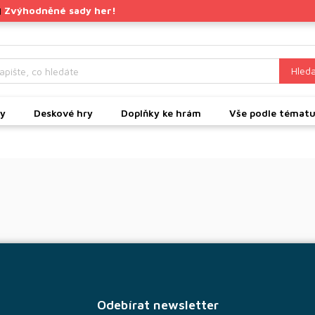
Zvýhodněné sady her!
|
Hleda
ky
Deskové hry
Doplňky ke hrám
Vše podle témat
Odebírat newsletter