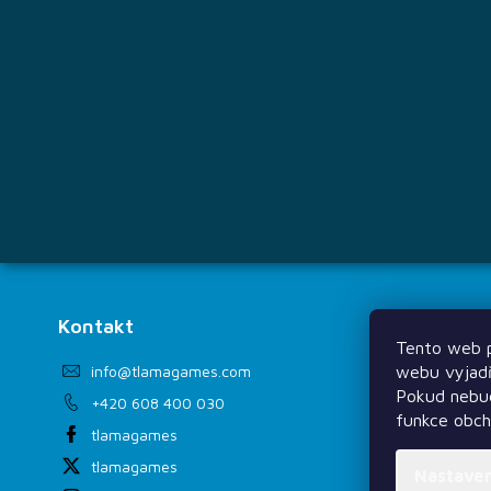
í
Kontakt
Informac
Tento web p
Doprava a 
webu vyjadř
info
@
tlamagames.com
Věrnostní s
Pokud nebud
+420 608 400 030
funkce obc
Kontakty
tlamagames
Deskoherní 
tlamagames
Nastave
Provozní řá