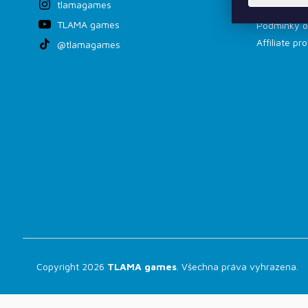
tlamagames
Obchodní p
TLAMA games
Podmínky o
Affiliate p
@tlamagames
Copyright 2026
TLAMA games
. Všechna práva vyhrazena.