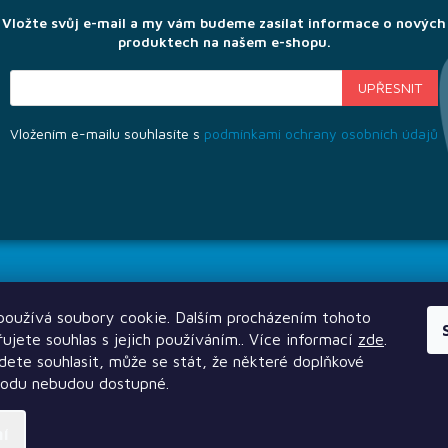
Vložte svůj e-mail a my vám budeme zasílat informace o nových
produktech na našem e-shopu.
Vložením e-mailu souhlasíte s
podmínkami ochrany osobních údajů
Kategorie
e pro Vás
Půjčovna
oužívá soubory cookie. Dalším procházením tohoto
platba
Herna a showroom
ujete souhlas s jejich používáním.. Více informací
zde
.
levy
ete souhlasit, může se stát, že některé doplňkové
Bazar
hodu nebudou dostupné.
Blog
rozcestník
Vydavatelství
ní
d půjčovny
Velkoobchod