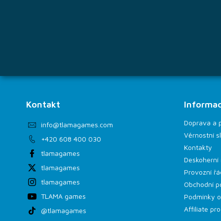
Kontakt
Informac
Doprava a 
info
@
tlamagames.com
Věrnostní s
+420 608 400 030
Kontakty
tlamagames
Deskoherní 
tlamagames
Provozní řá
tlamagames
Obchodní p
TLAMA games
Podmínky o
Affiliate p
@tlamagames