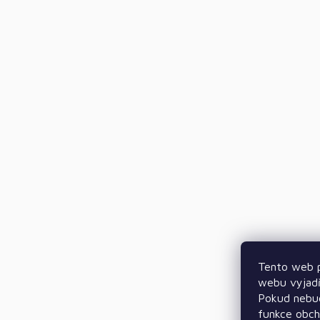
Tento web p
webu vyjadř
Pokud nebud
funkce obc