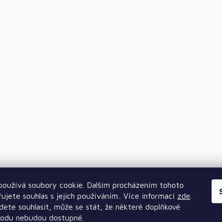
oužívá soubory cookie. Dalším procházením tohoto
ujete souhlas s jejich používáním.. Více informací
zde
.
ete souhlasit, může se stát, že některé doplňkové
hodu nebudou dostupné.