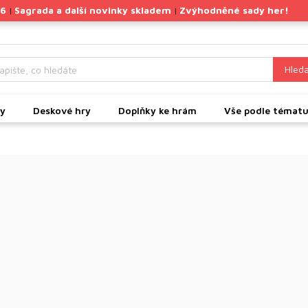
26
Sagrada a další novinky skladem
Zvýhodněné sady her!
|
|
Hleda
ky
Deskové hry
Doplňky ke hrám
Vše podle témat