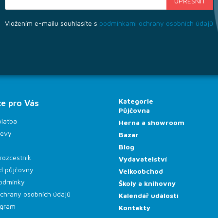
Vložením e-mailu souhlasíte s
podmínkami ochrany osobních údajů
Kategorie
e pro Vás
Půjčovna
platba
Herna a showroom
levy
Bazar
Blog
rozcestník
Vydavatelství
d půjčovny
Velkoobchod
odmínky
Školy a knihovny
chrany osobních údajů
Kalendář událostí
rogram
Kontakty