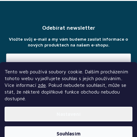
Z
á
p
a
Odebírat newsletter
t
í
Vložte svůj e-mail a my vám budeme zasílat informace o
nových produktech na našem e-shopu.
Tento web používá soubory cookie. Dalším procházením
Vložením e-mailu souhlasíte s
podmínkami ochrany osobních
tohoto webu vyjadřujete souhlas s jejich používáním..
údajů
Více informací
zde
. Pokud nebudete souhlasit, může se
stát, že některé doplňkové funkce obchodu nebudou
dostupné.
Nastavení
Další služby
Sledujte nás
Naši partneři
Vytvořil Shoptet Premium
Souhlasím