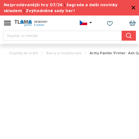
Přejít
Nejprodávanější hry 07/26
Sagrada a další novinky
|
na
skladem
Zvýhodněné sady her!
|
obsah
Výprodej
deskovek
NÁ
Hledat
KO
Letní
sady
her
Doplňky ke hrám
Barvy a modelování
Army Painter Primer: Ash G
TIPY
na
dárky
Deskové
hry
Doplňky
ke hrám
Vše
podle
tématu