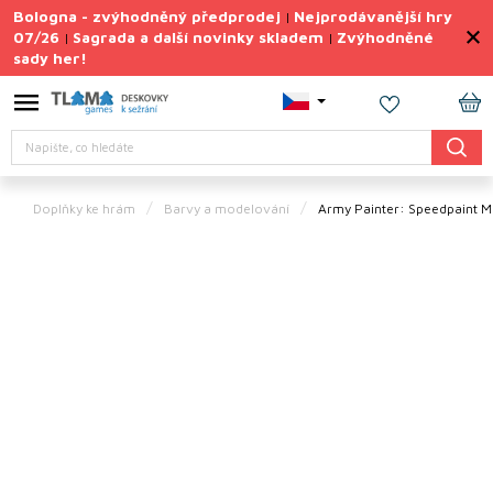
Přejít
Bologna - zvýhodněný předprodej
Nejprodávanější hry
|
na
07/26
Sagrada a další novinky skladem
Zvýhodněné
|
|
obsah
sady her!
Výprodej
deskovek
NÁ
Letní
Hledat
KO
sady
her
Doplňky ke hrám
Barvy a modelování
Army Painter: Speedpaint Ma
TIPY
na
dárky
Deskové
hry
Doplňky
ke hrám
Vše
podle
tématu