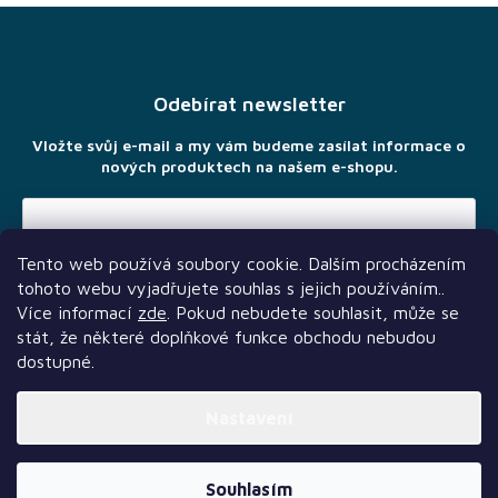
Z
á
p
a
Odebírat newsletter
t
í
Vložte svůj e-mail a my vám budeme zasílat informace o
nových produktech na našem e-shopu.
Tento web používá soubory cookie. Dalším procházením
Vložením e-mailu souhlasíte s
podmínkami ochrany osobních
tohoto webu vyjadřujete souhlas s jejich používáním..
údajů
Více informací
zde
. Pokud nebudete souhlasit, může se
stát, že některé doplňkové funkce obchodu nebudou
dostupné.
Nastavení
Další služby
Sledujte nás
Naši partneři
Vytvořil Shoptet Premium
Souhlasím