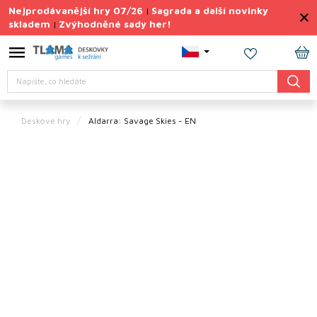
Přejít
Nejprodávanější hry 07/26
Sagrada a další novinky
|
na
skladem
Zvýhodněné sady her!
|
obsah
Výprodej
deskovek
NÁ
Hledat
KO
Letní
sady
her
Deskové hry
Aldarra: Savage Skies - EN
TIPY
na
dárky
Deskové
hry
Doplňky
ke hrám
Vše
podle
tématu