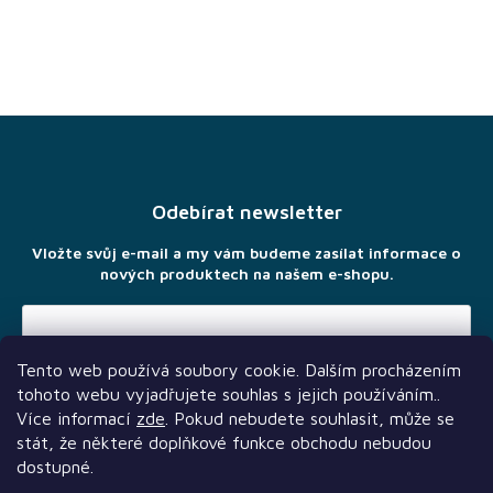
Z
á
p
a
Odebírat newsletter
t
í
Vložte svůj e-mail a my vám budeme zasílat informace o
nových produktech na našem e-shopu.
Tento web používá soubory cookie. Dalším procházením
Vložením e-mailu souhlasíte s
podmínkami ochrany osobních
tohoto webu vyjadřujete souhlas s jejich používáním..
údajů
Více informací
zde
. Pokud nebudete souhlasit, může se
stát, že některé doplňkové funkce obchodu nebudou
dostupné.