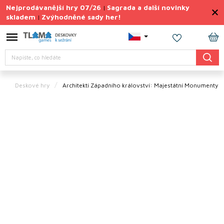
Přejít
Nejprodávanější hry 07/26
Sagrada a další novinky
|
na
skladem
Zvýhodněné sady her!
|
obsah
Výprodej
deskovek
NÁ
Hledat
KO
Letní
sady
her
Deskové hry
Architekti Západního království: Majestátní Monumenty
TIPY
na
dárky
Deskové
hry
Doplňky
ke hrám
Vše
podle
tématu