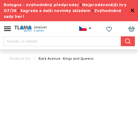
Přejít
Bologna - zvýhodněný předprodej
Nejprodávanější hry
|
na
07/26
Sagrada a další novinky skladem
Zvýhodněné
|
|
obsah
sady her!
Výprodej
deskovek
NÁ
Letní
Hledat
KO
sady
her
Deskové hry
Bark Avenue: Kings and Queens
TIPY
na
dárky
Deskové
hry
Doplňky
ke hrám
Vše
podle
tématu