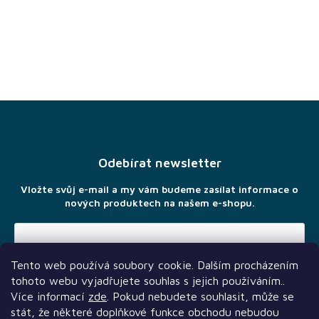
Z
á
p
a
Odebírat newsletter
t
í
Vložte svůj e-mail a my vám budeme zasílat informace o
nových produktech na našem e-shopu.
Tento web používá soubory cookie. Dalším procházením
Vložením e-mailu souhlasíte s
podmínkami ochrany osobních
tohoto webu vyjadřujete souhlas s jejich používáním..
údajů
Více informací
zde
. Pokud nebudete souhlasit, může se
stát, že některé doplňkové funkce obchodu nebudou